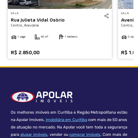
◀
SALA
SALA
Rua Julieta Vidal Osório
Avenida
Centro,
Araucária
Centro,
Ar
1 vaga
82 m²
1 banheiro
0 vaga
R$ 2.850,00
R$ 1.8
Os melhores imóveis em Curitiba e Região Metropolitana estão
na Apolar Imóveis,
imobiliária em Curitiba
com mais de 50 anos
de atuação no mercado. Na Apolar você tem toda a segurança
para
alugar imóveis
, vender ou
comprar imóveis
. Com mais de