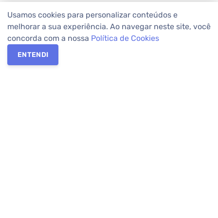
Usamos cookies para personalizar conteúdos e
melhorar a sua experiência. Ao navegar neste site, você
concorda com a nossa
Política de Cookies
ENTENDI
Os melhores imóveis em Curitiba e Região Metropolitana estão
na Apolar Imóveis,
imobiliária em Curitiba
com mais de 50 anos
de atuação no mercado. Na Apolar você tem toda a segurança
para
alugar imóveis
, vender ou
comprar imóveis
. Com mais de
10.000 imóveis disponíveis e uma rede integrada com mais de
60 lojas, com
imóveis em Curitiba
e Região Metropolitana.
Imóveis residenciais e comerciais ou para comprar e
alugar na
temporada
? Pensou Imóveis, Pense Apolar.
Verificada por