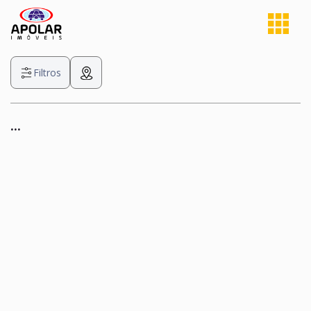
Filtros
...