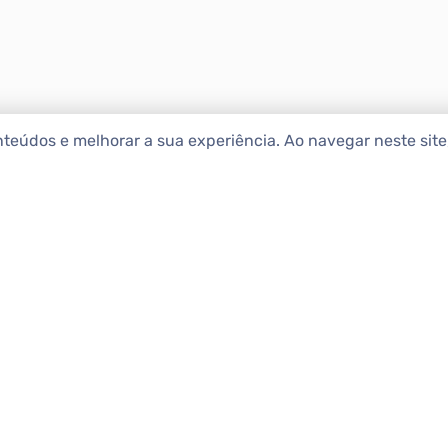
nteúdos e melhorar a sua experiência. Ao navegar neste sit
ENCONTRAR IMÓ
Comprar
etropolitana estão na Apolar
e 50 anos de atuação no
Alugar
ça para
alugar imóveis
, vender
Vender