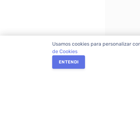
Usamos cookies para personalizar co
de Cookies
ENTENDI
Os melhores imóveis em Curitiba e Região M
Imóveis,
imobiliária em Curitiba
com mais d
mercado. Na Apolar você tem toda a seguran