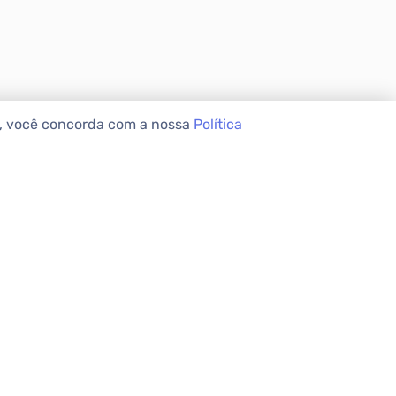
e, você concorda com a nossa
Política
VEIS
INSTITUCIONAL
Sobre a Apolar
Nossas Lojas
FAQ