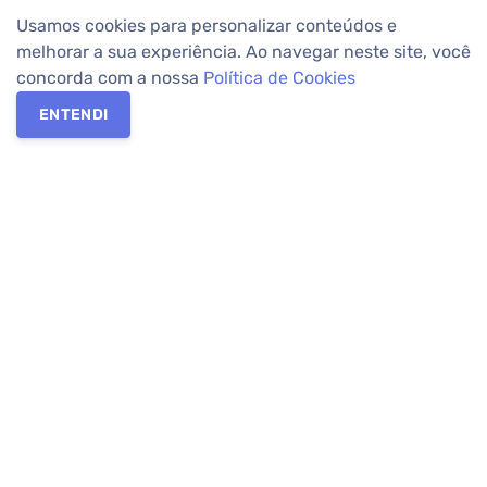
Usamos cookies para personalizar conteúdos e
melhorar a sua experiência. Ao navegar neste site, você
concorda com a nossa
Política de Cookies
ENTENDI
Os melhores imóveis em Curitiba e Região Metropolitana estão
na Apolar Imóveis,
imobiliária em Curitiba
com mais de 50 anos
de atuação no mercado. Na Apolar você tem toda a segurança
para
alugar imóveis
, vender ou
comprar imóveis
. Com mais de
10.000 imóveis disponíveis e uma rede integrada com mais de
60 lojas, com
imóveis em Curitiba
e Região Metropolitana.
Imóveis residenciais e comerciais ou para comprar e
alugar na
temporada
? Pensou Imóveis, Pense Apolar.
Verificada por