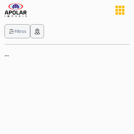
Filtros
...