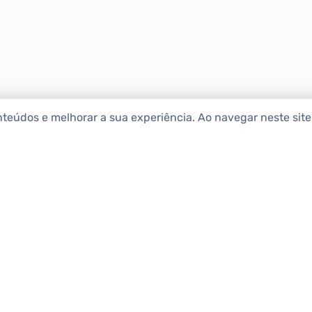
nteúdos e melhorar a sua experiência. Ao navegar neste sit
ENCONTRAR IMÓ
Comprar
etropolitana estão na Apolar
e 50 anos de atuação no
Alugar