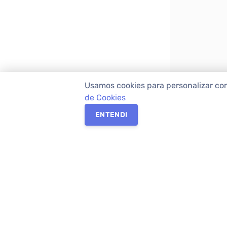
Usamos cookies para personalizar co
de Cookies
ENTENDI
Os melhores imóveis em Curitiba e Região M
Imóveis,
imobiliária em Curitiba
com mais d