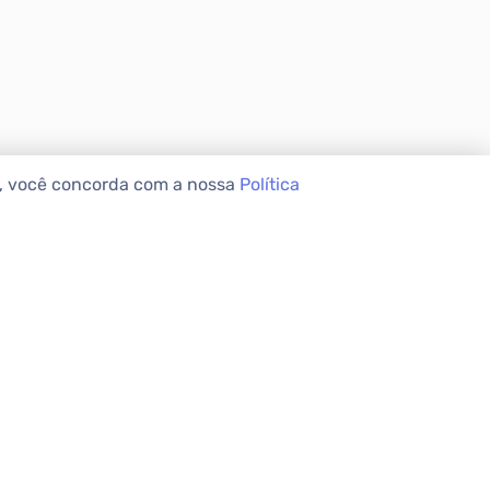
e, você concorda com a nossa
Política
VEIS
INSTITUCIONAL
Sobre a Apolar
Nossas Lojas