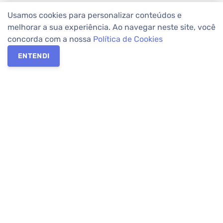
Usamos cookies para personalizar conteúdos e
melhorar a sua experiência. Ao navegar neste site, você
concorda com a nossa
Política de Cookies
ENTENDI
Os melhores imóveis em Curitiba e Região Metropolitana estão
na Apolar Imóveis,
imobiliária em Curitiba
com mais de 50 anos
de atuação no mercado. Na Apolar você tem toda a segurança
para
alugar imóveis
, vender ou
comprar imóveis
. Com mais de
10.000 imóveis disponíveis e uma rede integrada com mais de
60 lojas, com
imóveis em Curitiba
e Região Metropolitana.
Imóveis residenciais e comerciais ou para comprar e
alugar na
temporada
? Pensou Imóveis, Pense Apolar.
Verificada por