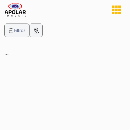
Filtros
...