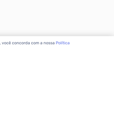
e, você concorda com a nossa
Política
VEIS
INSTITUCIONAL
Sobre a Apolar
Nossas Lojas