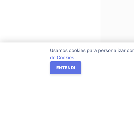
Usamos cookies para personalizar co
de Cookies
ENTENDI
Os melhores imóveis em Curitiba e Região M
Imóveis,
imobiliária em Curitiba
com mais d