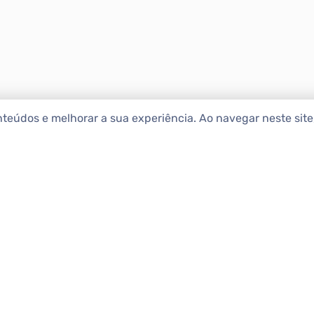
nteúdos e melhorar a sua experiência. Ao navegar neste sit
ENCONTRAR IMÓ
Comprar
etropolitana estão na Apolar
e 50 anos de atuação no
Alugar