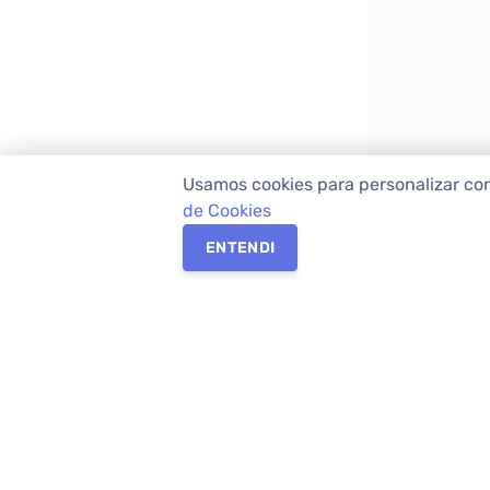
Usamos cookies para personalizar co
de Cookies
ENTENDI
Os melhores imóveis em Curitiba e Região M
Imóveis,
imobiliária em Curitiba
com mais d