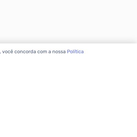
e, você concorda com a nossa
Política
VEIS
INSTITUCIONAL
Sobre a Apolar
Nossas Lojas