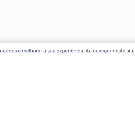
nteúdos e melhorar a sua experiência. Ao navegar neste sit
ENCONTRAR IMÓ
Comprar
etropolitana estão na Apolar
e 50 anos de atuação no
Alugar