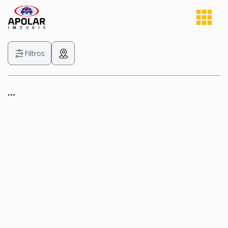
Filtros
...