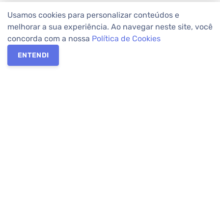
Usamos cookies para personalizar conteúdos e
melhorar a sua experiência. Ao navegar neste site, você
concorda com a nossa
Política de Cookies
ENTENDI
Os melhores imóveis em Curitiba e Região Metropolitana estão
na Apolar Imóveis,
imobiliária em Curitiba
com mais de 50 anos
de atuação no mercado. Na Apolar você tem toda a segurança
para
alugar imóveis
, vender ou
comprar imóveis
. Com mais de
10.000 imóveis disponíveis e uma rede integrada com mais de
60 lojas, com
imóveis em Curitiba
e Região Metropolitana.
Imóveis residenciais e comerciais ou para comprar e
alugar na
temporada
? Pensou Imóveis, Pense Apolar.
Verificada por