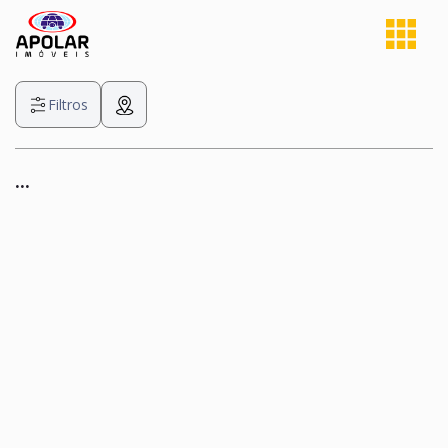
Filtros
...