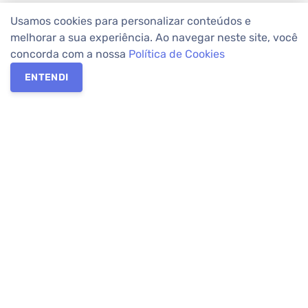
Usamos cookies para personalizar conteúdos e
melhorar a sua experiência. Ao navegar neste site, você
concorda com a nossa
Política de Cookies
ENTENDI
Os melhores imóveis em Curitiba e Região Metropolitana estão
na Apolar Imóveis,
imobiliária em Curitiba
com mais de 50 anos
de atuação no mercado. Na Apolar você tem toda a segurança
para
alugar imóveis
, vender ou
comprar imóveis
. Com mais de
10.000 imóveis disponíveis e uma rede integrada com mais de
60 lojas, com
imóveis em Curitiba
e Região Metropolitana.
Imóveis residenciais e comerciais ou para comprar e
alugar na
temporada
? Pensou Imóveis, Pense Apolar.
Verificada por