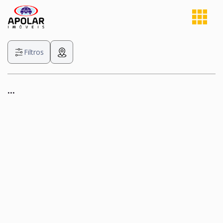
Filtros
...