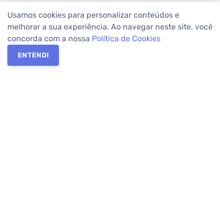
Usamos cookies para personalizar conteúdos e
melhorar a sua experiência. Ao navegar neste site, você
concorda com a nossa
Política de Cookies
ENTENDI
Os melhores imóveis em Curitiba e Região Metropolitana estão
na Apolar Imóveis,
imobiliária em Curitiba
com mais de 50 anos
de atuação no mercado. Na Apolar você tem toda a segurança
para
alugar imóveis
, vender ou
comprar imóveis
. Com mais de
10.000 imóveis disponíveis e uma rede integrada com mais de
60 lojas, com
imóveis em Curitiba
e Região Metropolitana.
Imóveis residenciais e comerciais ou para comprar e
alugar na
temporada
? Pensou Imóveis, Pense Apolar.
Verificada por