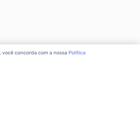
e, você concorda com a nossa
Política
VEIS
INSTITUCIONAL
Sobre a Apolar
Nossas Lojas