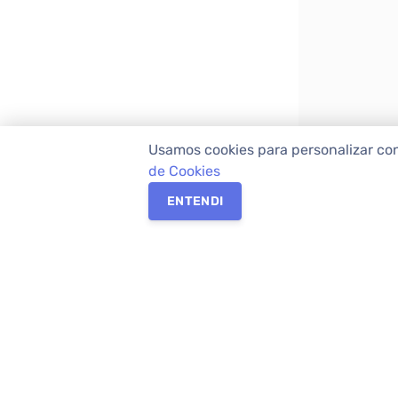
Usamos cookies para personalizar co
de Cookies
ENTENDI
Os melhores imóveis em Curitiba e Região M
Imóveis,
imobiliária em Curitiba
com mais d