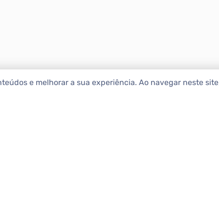
nteúdos e melhorar a sua experiência. Ao navegar neste sit
ENCONTRAR IMÓ
Comprar
etropolitana estão na Apolar
e 50 anos de atuação no
Alugar