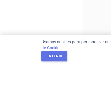
Usamos cookies para personalizar co
de Cookies
ENTENDI
Os melhores imóveis em Curitiba e Região M
Imóveis,
imobiliária em Curitiba
com mais d