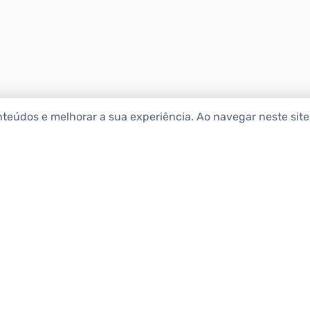
nteúdos e melhorar a sua experiência. Ao navegar neste sit
ENCONTRAR IMÓ
Comprar
etropolitana estão na Apolar
e 50 anos de atuação no
Alugar