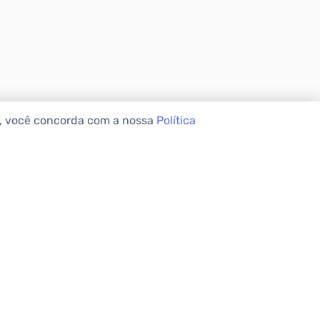
e, você concorda com a nossa
Política
VEIS
INSTITUCIONAL
Sobre a Apolar
Nossas Lojas