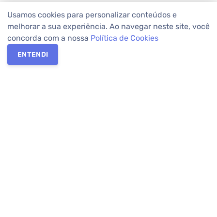
Usamos cookies para personalizar conteúdos e
melhorar a sua experiência. Ao navegar neste site, você
concorda com a nossa
Política de Cookies
ENTENDI
Os melhores imóveis em Curitiba e Região Metropolitana estão
na Apolar Imóveis,
imobiliária em Curitiba
com mais de 50 anos
de atuação no mercado. Na Apolar você tem toda a segurança
para
alugar imóveis
, vender ou
comprar imóveis
. Com mais de
10.000 imóveis disponíveis e uma rede integrada com mais de
60 lojas, com
imóveis em Curitiba
e Região Metropolitana.
Imóveis residenciais e comerciais ou para comprar e
alugar na
temporada
? Pensou Imóveis, Pense Apolar.
Verificada por