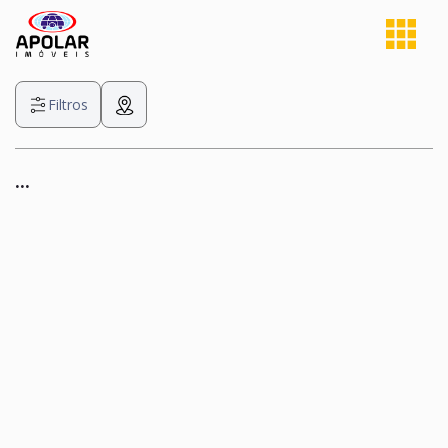
Filtros
...