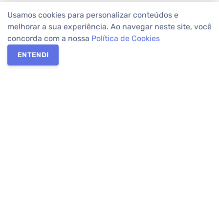
Usamos cookies para personalizar conteúdos e
melhorar a sua experiência. Ao navegar neste site, você
concorda com a nossa
Política de Cookies
ENTENDI
Os melhores imóveis em Curitiba e Região Metropolitana estão
na Apolar Imóveis,
imobiliária em Curitiba
com mais de 50 anos
de atuação no mercado. Na Apolar você tem toda a segurança
para
alugar imóveis
, vender ou
comprar imóveis
. Com mais de
10.000 imóveis disponíveis e uma rede integrada com mais de
60 lojas, com
imóveis em Curitiba
e Região Metropolitana.
Imóveis residenciais e comerciais ou para comprar e
alugar na
temporada
? Pensou Imóveis, Pense Apolar.
Verificada por