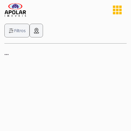
Filtros
...