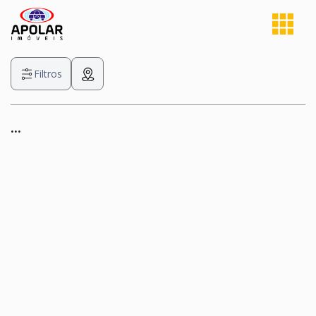
Filtros
...