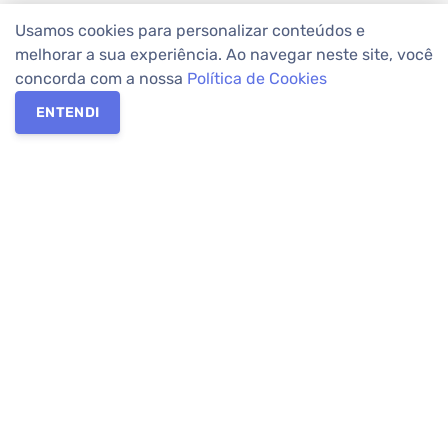
Usamos cookies para personalizar conteúdos e
melhorar a sua experiência. Ao navegar neste site, você
concorda com a nossa
Política de Cookies
ENTENDI
Os melhores imóveis em Curitiba e Região Metropolitana estão
na Apolar Imóveis,
imobiliária em Curitiba
com mais de 50 anos
de atuação no mercado. Na Apolar você tem toda a segurança
para
alugar imóveis
, vender ou
comprar imóveis
. Com mais de
10.000 imóveis disponíveis e uma rede integrada com mais de
60 lojas, com
imóveis em Curitiba
e Região Metropolitana.
Imóveis residenciais e comerciais ou para comprar e
alugar na
temporada
? Pensou Imóveis, Pense Apolar.
Verificada por