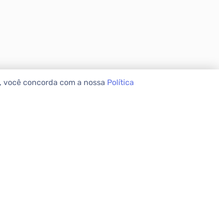
e, você concorda com a nossa
Política
VEIS
INSTITUCIONAL
Sobre a Apolar
Nossas Lojas