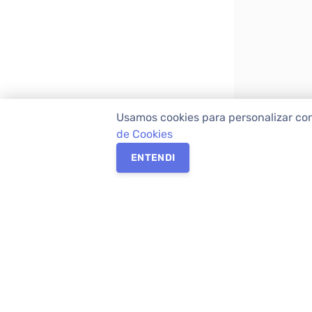
Usamos cookies para personalizar co
de Cookies
ENTENDI
Os melhores imóveis em Curitiba e Região M
Imóveis,
imobiliária em Curitiba
com mais d