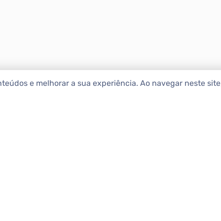
nteúdos e melhorar a sua experiência. Ao navegar neste sit
ENCONTRAR IMÓ
Comprar
etropolitana estão na Apolar
e 50 anos de atuação no
Alugar