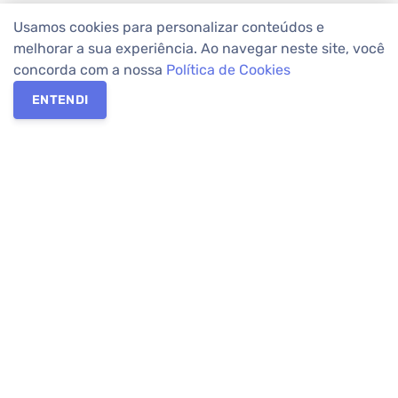
Usamos cookies para personalizar conteúdos e
melhorar a sua experiência. Ao navegar neste site, você
concorda com a nossa
Política de Cookies
ENTENDI
Os melhores imóveis em Curitiba e Região Metropolitana estão
na Apolar Imóveis,
imobiliária em Curitiba
com mais de 50 anos
de atuação no mercado. Na Apolar você tem toda a segurança
para
alugar imóveis
, vender ou
comprar imóveis
. Com mais de
10.000 imóveis disponíveis e uma rede integrada com mais de
60 lojas, com
imóveis em Curitiba
e Região Metropolitana.
Imóveis residenciais e comerciais ou para comprar e
alugar na
temporada
? Pensou Imóveis, Pense Apolar.
Verificada por