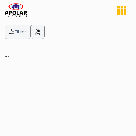
Filtros
...