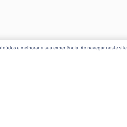
nteúdos e melhorar a sua experiência. Ao navegar neste sit
ENCONTRAR IMÓ
Comprar
etropolitana estão na Apolar
e 50 anos de atuação no
Alugar