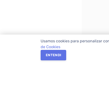
Usamos cookies para personalizar co
de Cookies
ENTENDI
Os melhores imóveis em Curitiba e Região M
Imóveis,
imobiliária em Curitiba
com mais d