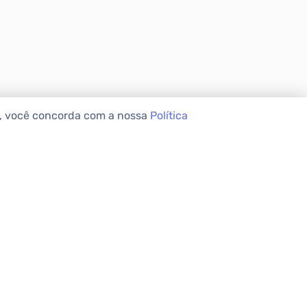
e, você concorda com a nossa
Política
VEIS
INSTITUCIONAL
Sobre a Apolar
Nossas Lojas