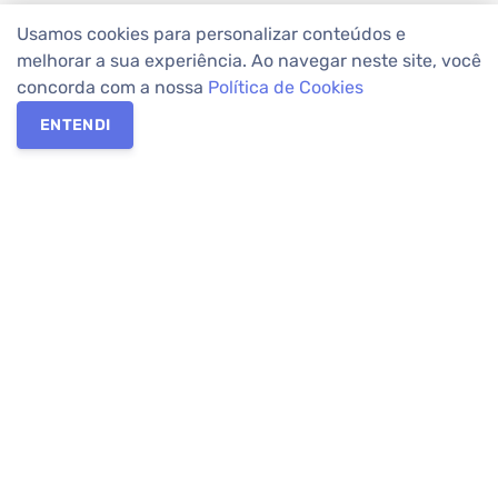
Usamos cookies para personalizar conteúdos e
melhorar a sua experiência. Ao navegar neste site, você
concorda com a nossa
Política de Cookies
ENTENDI
Os melhores imóveis em Curitiba e Região Metropolitana estão
na Apolar Imóveis,
imobiliária em Curitiba
com mais de 50 anos
de atuação no mercado. Na Apolar você tem toda a segurança
para
alugar imóveis
, vender ou
comprar imóveis
. Com mais de
10.000 imóveis disponíveis e uma rede integrada com mais de
60 lojas, com
imóveis em Curitiba
e Região Metropolitana.
Imóveis residenciais e comerciais ou para comprar e
alugar na
temporada
? Pensou Imóveis, Pense Apolar.
Verificada por