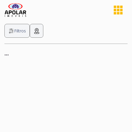
Filtros
...