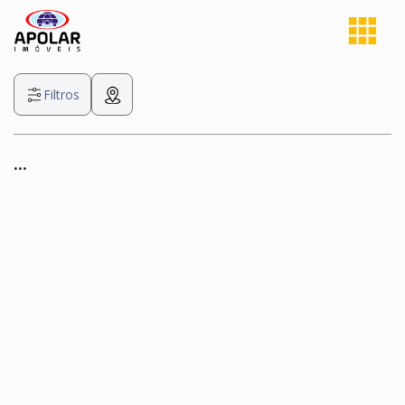
Filtros
...