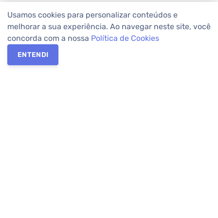
Usamos cookies para personalizar conteúdos e
melhorar a sua experiência. Ao navegar neste site, você
concorda com a nossa
Política de Cookies
ENTENDI
Os melhores imóveis em Curitiba e Região Metropolitana estão
na Apolar Imóveis,
imobiliária em Curitiba
com mais de 50 anos
de atuação no mercado. Na Apolar você tem toda a segurança
para
alugar imóveis
, vender ou
comprar imóveis
. Com mais de
10.000 imóveis disponíveis e uma rede integrada com mais de
60 lojas, com
imóveis em Curitiba
e Região Metropolitana.
Imóveis residenciais e comerciais ou para comprar e
alugar na
temporada
? Pensou Imóveis, Pense Apolar.
Verificada por