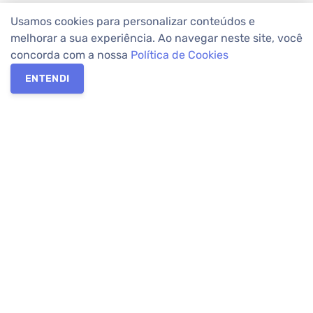
Usamos cookies para personalizar conteúdos e
melhorar a sua experiência. Ao navegar neste site, você
concorda com a nossa
Política de Cookies
ENTENDI
Os melhores imóveis em Curitiba e Região Metropolitana estão
na Apolar Imóveis,
imobiliária em Curitiba
com mais de 50 anos
de atuação no mercado. Na Apolar você tem toda a segurança
para
alugar imóveis
, vender ou
comprar imóveis
. Com mais de
10.000 imóveis disponíveis e uma rede integrada com mais de
60 lojas, com
imóveis em Curitiba
e Região Metropolitana.
Imóveis residenciais e comerciais ou para comprar e
alugar na
temporada
? Pensou Imóveis, Pense Apolar.
Verificada por