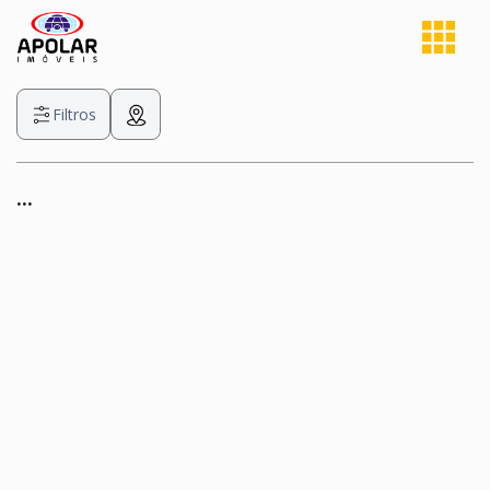
Filtros
...