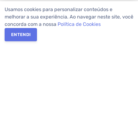
Usamos cookies para personalizar conteúdos e
melhorar a sua experiência. Ao navegar neste site, você
concorda com a nossa
Política de Cookies
ENTENDI
Os melhores imóveis em Curitiba e Região Metropolitana estão
na Apolar Imóveis,
imobiliária em Curitiba
com mais de 50 anos
de atuação no mercado. Na Apolar você tem toda a segurança
para
alugar imóveis
, vender ou
comprar imóveis
. Com mais de
10.000 imóveis disponíveis e uma rede integrada com mais de
60 lojas, com
imóveis em Curitiba
e Região Metropolitana.
Imóveis residenciais e comerciais ou para comprar e
alugar na
temporada
? Pensou Imóveis, Pense Apolar.
Verificada por