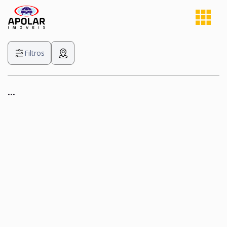
Filtros
...