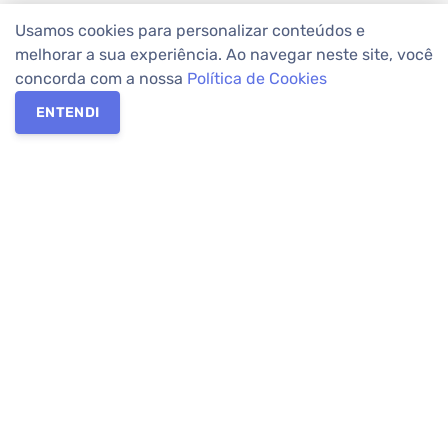
Usamos cookies para personalizar conteúdos e
melhorar a sua experiência. Ao navegar neste site, você
concorda com a nossa
Política de Cookies
ENTENDI
Os melhores imóveis em Curitiba e Região Metropolitana estão
na Apolar Imóveis,
imobiliária em Curitiba
com mais de 50 anos
de atuação no mercado. Na Apolar você tem toda a segurança
para
alugar imóveis
, vender ou
comprar imóveis
. Com mais de
10.000 imóveis disponíveis e uma rede integrada com mais de
60 lojas, com
imóveis em Curitiba
e Região Metropolitana.
Imóveis residenciais e comerciais ou para comprar e
alugar na
temporada
? Pensou Imóveis, Pense Apolar.
Verificada por