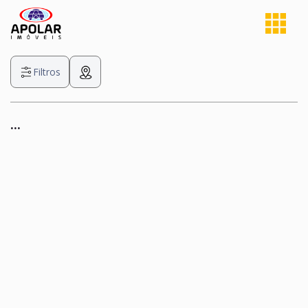
Filtros
...