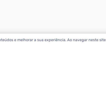
nteúdos e melhorar a sua experiência. Ao navegar neste sit
ENCONTRAR IMÓ
Comprar
etropolitana estão na Apolar
e 50 anos de atuação no
Alugar