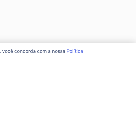
e, você concorda com a nossa
Política
VEIS
INSTITUCIONAL
Sobre a Apolar
Nossas Lojas