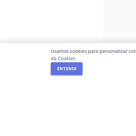
Usamos cookies para personalizar co
de Cookies
ENTENDI
Os melhores imóveis em Curitiba e Região M
Imóveis,
imobiliária em Curitiba
com mais d