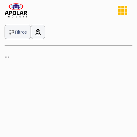
Filtros
...