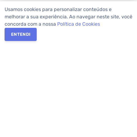
Usamos cookies para personalizar conteúdos e
melhorar a sua experiência. Ao navegar neste site, você
concorda com a nossa
Política de Cookies
ENTENDI
Os melhores imóveis em Curitiba e Região Metropolitana estão
na Apolar Imóveis,
imobiliária em Curitiba
com mais de 50 anos
de atuação no mercado. Na Apolar você tem toda a segurança
para
alugar imóveis
, vender ou
comprar imóveis
. Com mais de
10.000 imóveis disponíveis e uma rede integrada com mais de
60 lojas, com
imóveis em Curitiba
e Região Metropolitana.
Imóveis residenciais e comerciais ou para comprar e
alugar na
temporada
? Pensou Imóveis, Pense Apolar.
Verificada por