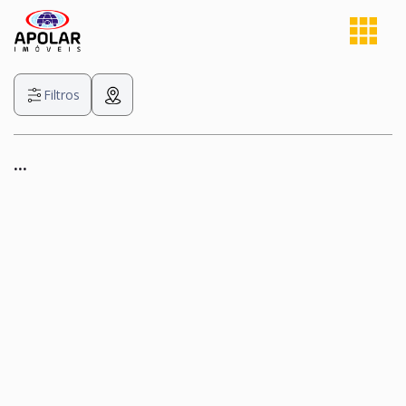
Filtros
...