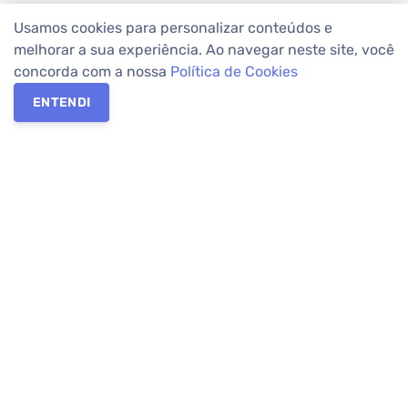
Usamos cookies para personalizar conteúdos e
melhorar a sua experiência. Ao navegar neste site, você
concorda com a nossa
Política de Cookies
ENTENDI
Os melhores imóveis em Curitiba e Região Metropolitana estão
na Apolar Imóveis,
imobiliária em Curitiba
com mais de 50 anos
de atuação no mercado. Na Apolar você tem toda a segurança
para
alugar imóveis
, vender ou
comprar imóveis
. Com mais de
10.000 imóveis disponíveis e uma rede integrada com mais de
60 lojas, com
imóveis em Curitiba
e Região Metropolitana.
Imóveis residenciais e comerciais ou para comprar e
alugar na
temporada
? Pensou Imóveis, Pense Apolar.
Verificada por