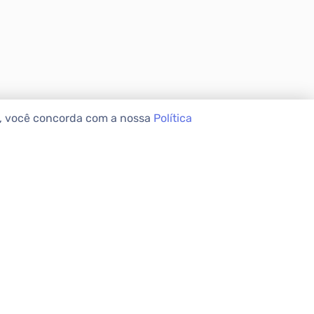
e, você concorda com a nossa
Política
VEIS
INSTITUCIONAL
Sobre a Apolar
Nossas Lojas