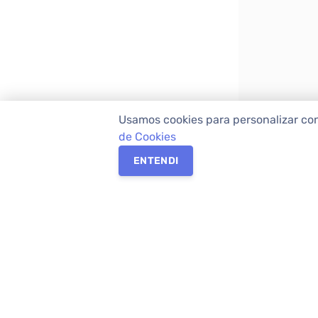
Usamos cookies para personalizar co
de Cookies
ENTENDI
Os melhores imóveis em Curitiba e Região M
Imóveis,
imobiliária em Curitiba
com mais d