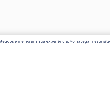
nteúdos e melhorar a sua experiência. Ao navegar neste sit
ENCONTRAR IMÓ
Comprar
etropolitana estão na Apolar
e 50 anos de atuação no
Alugar