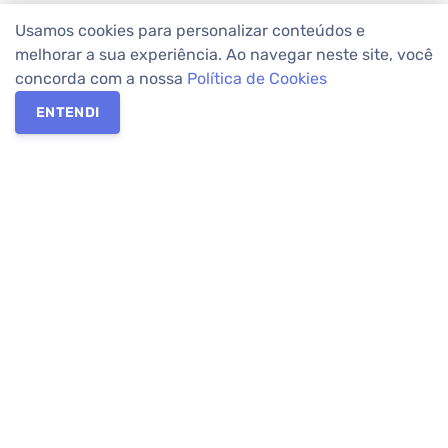
Usamos cookies para personalizar conteúdos e
melhorar a sua experiência. Ao navegar neste site, você
concorda com a nossa
Política de Cookies
ENTENDI
Os melhores imóveis em Curitiba e Região Metropolitana estão
na Apolar Imóveis,
imobiliária em Curitiba
com mais de 50 anos
de atuação no mercado. Na Apolar você tem toda a segurança
para
alugar imóveis
, vender ou
comprar imóveis
. Com mais de
10.000 imóveis disponíveis e uma rede integrada com mais de
60 lojas, com
imóveis em Curitiba
e Região Metropolitana.
Imóveis residenciais e comerciais ou para comprar e
alugar na
temporada
? Pensou Imóveis, Pense Apolar.
Verificada por