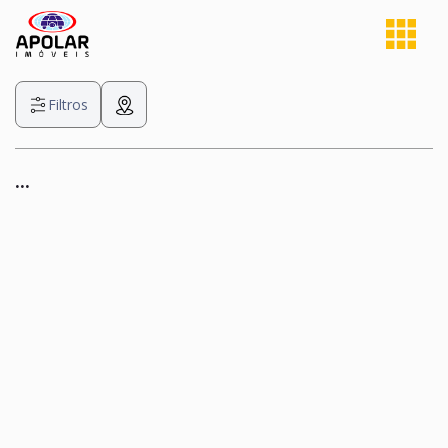
Filtros
...