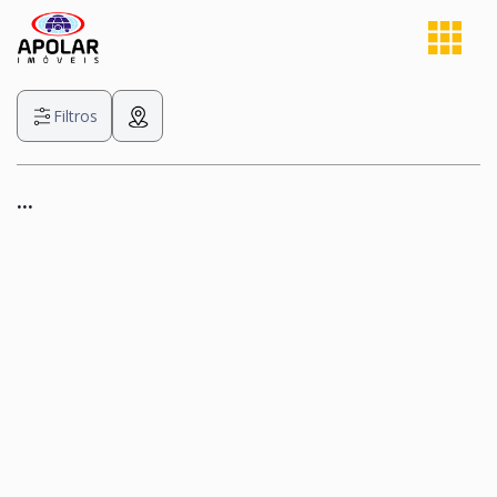
Filtros
...