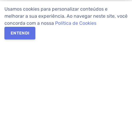
Usamos cookies para personalizar conteúdos e
melhorar a sua experiência. Ao navegar neste site, você
concorda com a nossa
Política de Cookies
ENTENDI
Os melhores imóveis em Curitiba e Região Metropolitana estão
na Apolar Imóveis,
imobiliária em Curitiba
com mais de 50 anos
de atuação no mercado. Na Apolar você tem toda a segurança
para
alugar imóveis
, vender ou
comprar imóveis
. Com mais de
10.000 imóveis disponíveis e uma rede integrada com mais de
60 lojas, com
imóveis em Curitiba
e Região Metropolitana.
Imóveis residenciais e comerciais ou para comprar e
alugar na
temporada
? Pensou Imóveis, Pense Apolar.
Verificada por