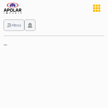
Filtros
...