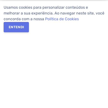
Usamos cookies para personalizar conteúdos e
melhorar a sua experiência. Ao navegar neste site, você
concorda com a nossa
Política de Cookies
ENTENDI
Os melhores imóveis em Curitiba e Região Metropolitana estão
na Apolar Imóveis,
imobiliária em Curitiba
com mais de 50 anos
de atuação no mercado. Na Apolar você tem toda a segurança
para
alugar imóveis
, vender ou
comprar imóveis
. Com mais de
10.000 imóveis disponíveis e uma rede integrada com mais de
60 lojas, com
imóveis em Curitiba
e Região Metropolitana.
Imóveis residenciais e comerciais ou para comprar e
alugar na
temporada
? Pensou Imóveis, Pense Apolar.
Verificada por