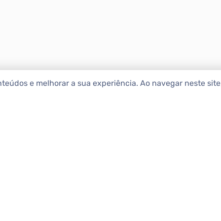
nteúdos e melhorar a sua experiência. Ao navegar neste sit
ENCONTRAR IMÓ
Comprar
etropolitana estão na Apolar
e 50 anos de atuação no
Alugar