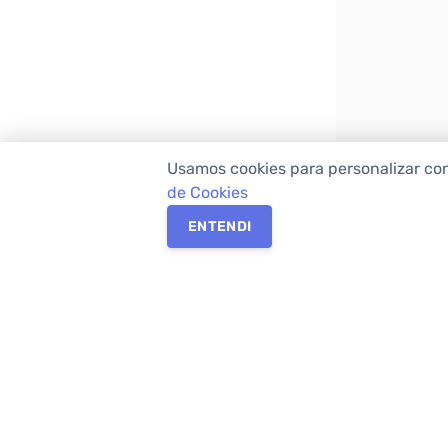
Usamos cookies para personalizar co
de Cookies
ENTENDI
Os melhores imóveis em Curitiba e Região M
Imóveis,
imobiliária em Curitiba
com mais d