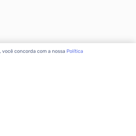
e, você concorda com a nossa
Política
VEIS
INSTITUCIONAL
Sobre a Apolar
Nossas Lojas