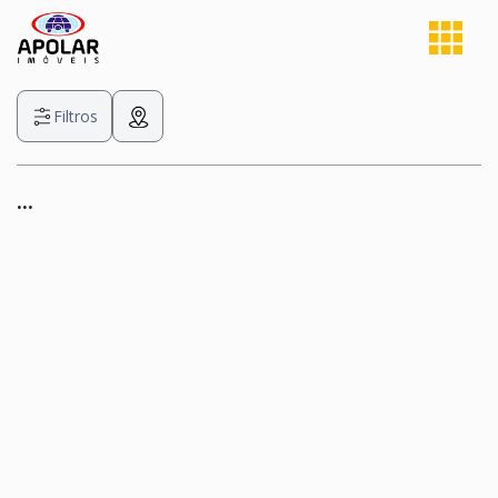
Filtros
...