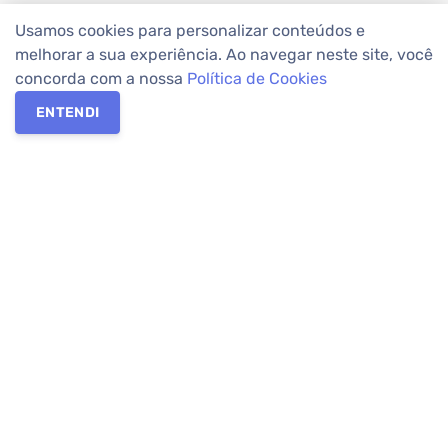
Usamos cookies para personalizar conteúdos e
melhorar a sua experiência. Ao navegar neste site, você
concorda com a nossa
Política de Cookies
ENTENDI
Os melhores imóveis em Curitiba e Região Metropolitana estão
na Apolar Imóveis,
imobiliária em Curitiba
com mais de 50 anos
de atuação no mercado. Na Apolar você tem toda a segurança
para
alugar imóveis
, vender ou
comprar imóveis
. Com mais de
10.000 imóveis disponíveis e uma rede integrada com mais de
60 lojas, com
imóveis em Curitiba
e Região Metropolitana.
Imóveis residenciais e comerciais ou para comprar e
alugar na
temporada
? Pensou Imóveis, Pense Apolar.
Verificada por