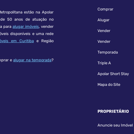
Comprar
etropolitana estão na Apolar
e 50 anos de atuação no
Alugar
ça para
alugar imóveis
, vender
Vender
óveis disponíveis e uma rede
óveis em Curitiba
e Região
Vender
Temporada
mprar e
alugar na temporada
?
Triple A
Apolar Short Stay
Mapa do Site
PROPRIETÁRIO
Anuncie seu Imóvel