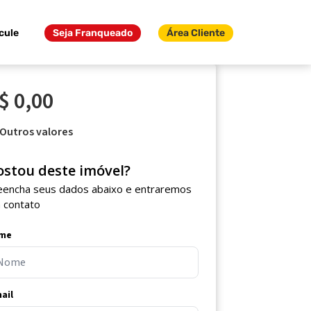
cule
Seja Franqueado
Área Cliente
$ 0,00
Outros valores
ostou deste imóvel?
eencha seus dados abaixo e entraremos
 contato
me
ail