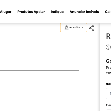
Alugar
Produtos Apolar
Indique
Anunciar Imóveis
Cal
Ver no Mapa
R
G
Pr
em
No
E-m