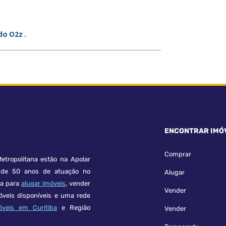
o O2z .
ENCONTRAR IMÓ
Comprar
etropolitana estão na Apolar
e 50 anos de atuação no
Alugar
ça para
alugar imóveis
, vender
Vender
óveis disponíveis e uma rede
óveis em Curitiba
e Região
Vender