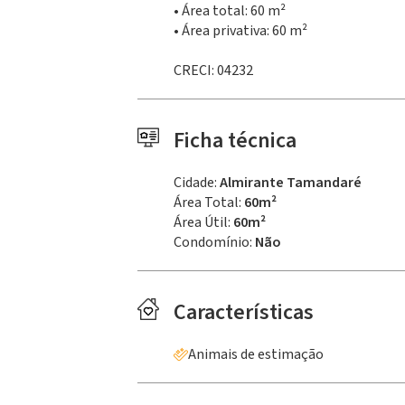
• Área total: 60 m²
• Área privativa: 60 m²
CRECI: 04232
Ficha técnica
Cidade:
Almirante Tamandaré
Área Total:
60m²
Área Útil:
60m²
Condomínio:
Não
Características
Animais de estimação