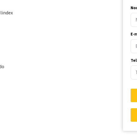
No
blindex
E-m
Te
do