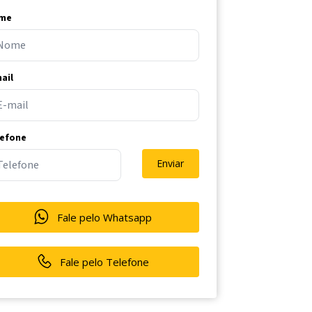
me
ail
lefone
Enviar
Fale pelo Whatsapp
Fale pelo Telefone