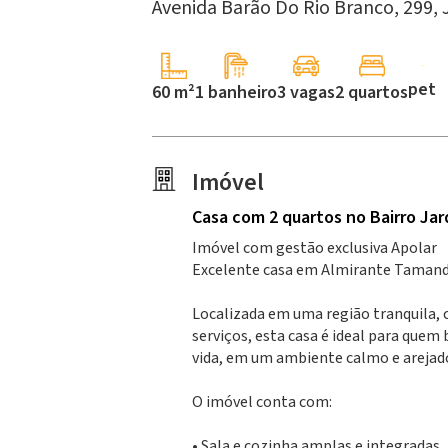
Avenida Barão Do Rio Branco, 299,
pet
60 m²
1 banheiro
3 vagas
2 quartos
Imóvel
Casa
com 2 quartos
no Bairro Jar
Imóvel com gestão exclusiva Apolar
Excelente casa em Almirante Taman
Localizada em uma região tranquila, 
serviços, esta casa é ideal para quem
vida, em um ambiente calmo e arejad
O imóvel conta com:
• Sala e cozinha amplas e integradas