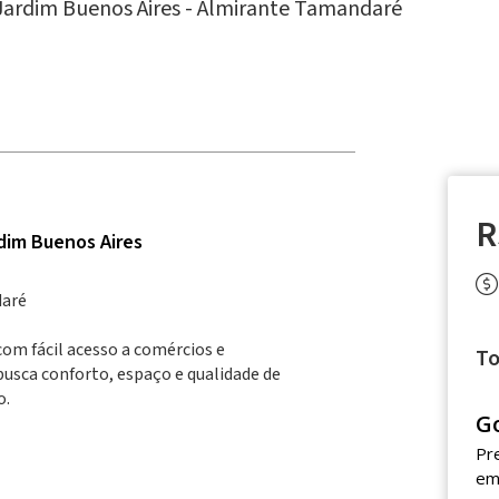
Jardim Buenos Aires -
Almirante Tamandaré
R
dim Buenos Aires
daré
com fácil acesso a comércios e
To
 busca conforto, espaço e qualidade de
o.
G
Pr
em